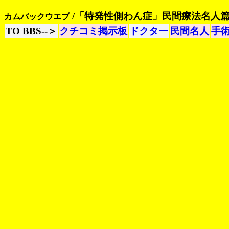
/「特発性側わん症」民間療法名人
カムバックウエブ
TO BBS--＞
クチコミ掲示板
ドクター
民間名人
手