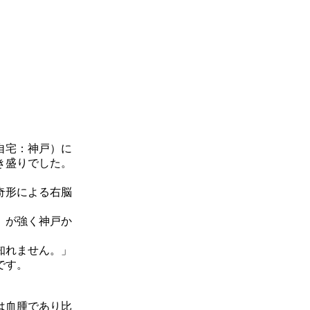
（自宅：神戸）に
き盛りでした。
奇形による右脳
」が強く神戸か
知れません。」
です。
は血腫であり比