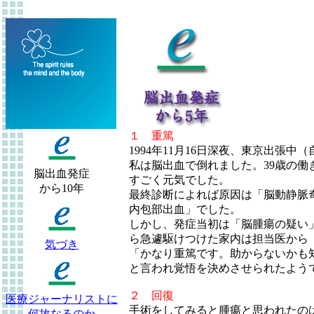
１ 重篤
1994年11月16日深夜、東京出張中
私は脳出血で倒れました。39歳の働
脳出血発症
すごく元気でした。
から10年
最終診断によれば原因は「脳動静脈
内包部出血」でした。
しかし、発症当初は「脳腫瘍の疑い
ら急遽駆けつけた家内は担当医から
気づき
「かなり重篤です。助からないかも
と言われ覚悟を決めさせられたよう
２ 回復
医療ジャーナリストに
手術をしてみると腫瘍と思われたの
何故なるのか