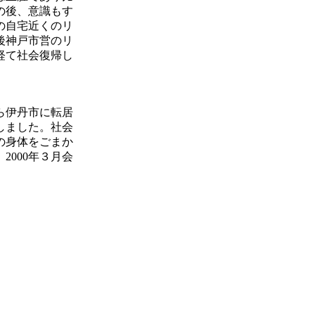
の後、意識もす
の自宅近くのリ
後神戸市営のリ
経て社会復帰し
ら伊丹市に転居
しました。社会
の身体をごまか
2000年３月会